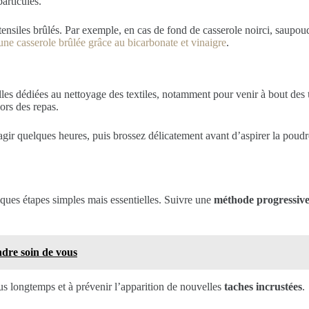
articules.
ensiles brûlés. Par exemple, en cas de fond de casserole noirci, saupoud
 une casserole brûlée grâce au bicarbonate et vinaigre
.
elles dédiées au nettoyage des textiles, notamment pour venir à bout des
ors des repas.
 agir quelques heures, puis brossez délicatement avant d’aspirer la poudre
lques étapes simples mais essentielles. Suivre une
méthode progressiv
endre soin de vous
plus longtemps et à prévenir l’apparition de nouvelles
taches incrustées
.