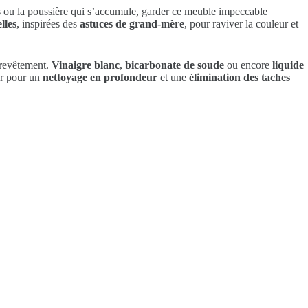
gts ou la poussière qui s’accumule, garder ce meuble impeccable
lles
, inspirées des
astuces de grand-mère
, pour raviver la couleur et
 revêtement.
Vinaigre blanc
,
bicarbonate de soude
ou encore
liquide
er pour un
nettoyage en profondeur
et une
élimination des taches