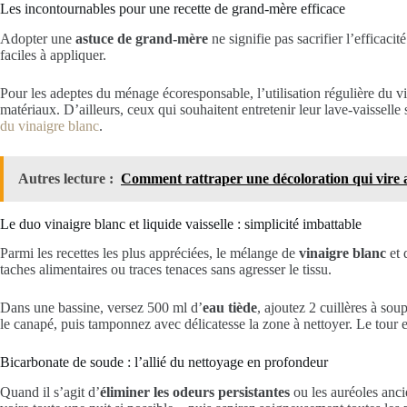
Les incontournables pour une recette de grand-mère efficace
Adopter une
astuce de grand-mère
ne signifie pas sacrifier l’efficacit
faciles à appliquer.
Pour les adeptes du ménage écoresponsable, l’utilisation régulière du vin
matériaux. D’ailleurs, ceux qui souhaitent entretenir leur lave-vaissell
du vinaigre blanc
.
Autres lecture :
Comment rattraper une décoloration qui vire 
Le duo vinaigre blanc et liquide vaisselle : simplicité imbattable
Parmi les recettes les plus appréciées, le mélange de
vinaigre blanc
et 
taches alimentaires ou traces tenaces sans agresser le tissu.
Dans une bassine, versez 500 ml d’
eau tiède
, ajoutez 2 cuillères à sou
le canapé, puis tamponnez avec délicatesse la zone à nettoyer. Le tour e
Bicarbonate de soude : l’allié du nettoyage en profondeur
Quand il s’agit d’
éliminer les odeurs persistantes
ou les auréoles anci