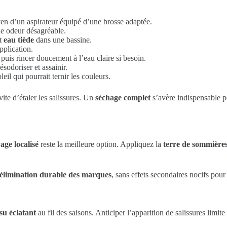
en d’un aspirateur équipé d’une brosse adaptée.
ne odeur désagréable.
t
eau tiède
dans une bassine.
pplication.
 puis rincer doucement à l’eau claire si besoin.
ésodoriser et assainir.
leil qui pourrait ternir les couleurs.
ite d’étaler les salissures. Un
séchage complet
s’avère indispensable po
age localisé
reste la meilleure option. Appliquez la
terre de sommière
élimination durable des marques
, sans effets secondaires nocifs pou
su éclatant
au fil des saisons. Anticiper l’apparition de salissures limi