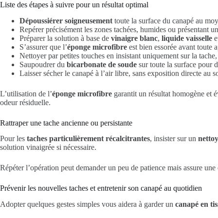
Liste des étapes à suivre pour un résultat optimal
Dépoussiérer soigneusement
toute la surface du canapé au moy
Repérer précisément les zones tachées, humides ou présentant u
Préparer la solution à base de
vinaigre blanc
,
liquide vaisselle
e
S’assurer que l’
éponge microfibre
est bien essorée avant toute a
Nettoyer par petites touches en insistant uniquement sur la tache,
Saupoudrer du
bicarbonate de soude
sur toute la surface pour d
Laisser sécher le canapé à l’air libre, sans exposition directe au so
L’utilisation de l’
éponge microfibre
garantit un résultat homogène et év
odeur résiduelle.
Rattraper une tache ancienne ou persistante
Pour les
taches particulièrement récalcitrantes
, insister sur un
nettoy
solution vinaigrée si nécessaire.
Répéter l’opération peut demander un peu de patience mais assure une
Prévenir les nouvelles taches et entretenir son canapé au quotidien
Adopter quelques gestes simples vous aidera à garder un
canapé en tis