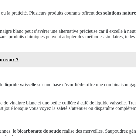
é ou la praticité. Plusieurs produits courants offrent des
solutions nature
aigre blanc peut s’avérer une alternative précieuse car il excelle à neut
e sans produits chimiques peuvent adopter des méthodes similaires, telles
au roux ?
de
liquide vaisselle
sur une base d’
eau tiède
offre une combinaison gag
pe de vinaigre blanc et une petite cuillère à café de liquide vaisselle. 
st joué lorsque vous voyez la saleté s’atténuer ou disparaître complètem
ennes, le
bicarbonate de soude
réalise des merveilles. Saupoudrez gén