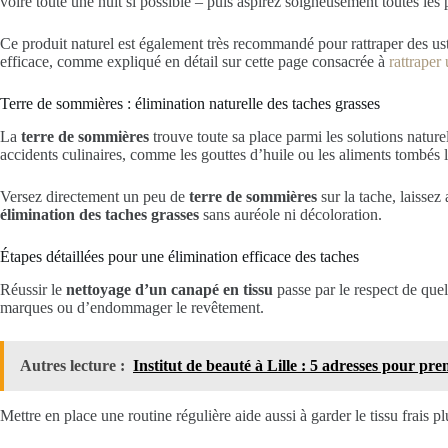
voire toute une nuit si possible – puis aspirez soigneusement toutes les p
Ce produit naturel est également très recommandé pour rattraper des ust
efficace, comme expliqué en détail sur cette page consacrée à
rattraper
Terre de sommières : élimination naturelle des taches grasses
La
terre de sommières
trouve toute sa place parmi les solutions natur
accidents culinaires, comme les gouttes d’huile ou les aliments tombés l
Versez directement un peu de
terre de sommières
sur la tache, laissez
élimination des taches grasses
sans auréole ni décoloration.
Étapes détaillées pour une élimination efficace des taches
Réussir le
nettoyage d’un canapé en tissu
passe par le respect de que
marques ou d’endommager le revêtement.
Autres lecture :
Institut de beauté à Lille : 5 adresses pour pr
Mettre en place une routine régulière aide aussi à garder le tissu frais 