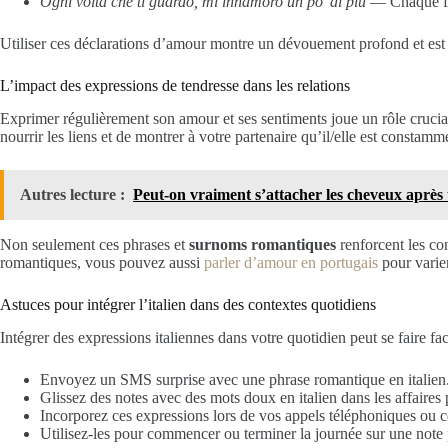
Ogni volta che ti guardo, mi innamoro un po’ di più
— Chaque foi
Utiliser ces déclarations d’amour montre un dévouement profond et est i
L’impact des expressions de tendresse dans les relations
Exprimer régulièrement son amour et ses sentiments joue un rôle crucia
nourrir les liens et de montrer à votre partenaire qu’il/elle est constam
Autres lecture :
Peut-on vraiment s’attacher les cheveux après u
Non seulement ces phrases et
surnoms romantiques
renforcent les co
romantiques, vous pouvez aussi
parler d’amour en portugais
pour varier
Astuces pour intégrer l’italien dans des contextes quotidiens
Intégrer des expressions italiennes dans votre quotidien peut se faire fa
Envoyez un SMS surprise avec une phrase romantique en italien
Glissez des notes avec des mots doux en italien dans les affaires 
Incorporez ces expressions lors de vos appels téléphoniques ou c
Utilisez-les pour commencer ou terminer la journée sur une note p