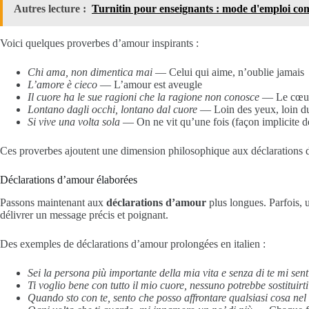
Autres lecture :
Turnitin pour enseignants : mode d'emploi co
Voici quelques proverbes d’amour inspirants :
Chi ama, non dimentica mai
— Celui qui aime, n’oublie jamais
L’amore è cieco
— L’amour est aveugle
Il cuore ha le sue ragioni che la ragione non conosce
— Le cœur a
Lontano dagli occhi, lontano dal cuore
— Loin des yeux, loin d
Si vive una volta sola
— On ne vit qu’une fois (façon implicite de
Ces proverbes ajoutent une dimension philosophique aux déclarations d’a
Déclarations d’amour élaborées
Passons maintenant aux
déclarations d’amour
plus longues. Parfois, u
délivrer un message précis et poignant.
Des exemples de déclarations d’amour prolongées en italien :
Sei la persona più importante della mia vita e senza di te mi sent
Ti voglio bene con tutto il mio cuore, nessuno potrebbe sostituirti
Quando sto con te, sento che posso affrontare qualsiasi cosa ne