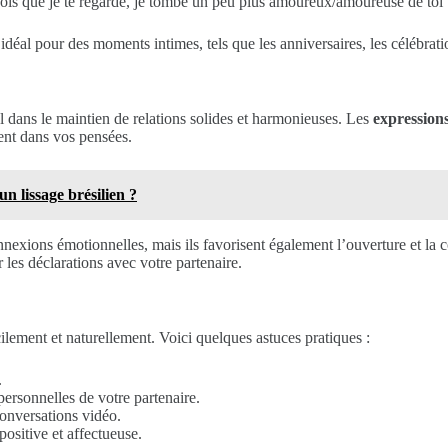
s que je te regarde, je tombe un peu plus amoureux/amoureuse de toi
déal pour des moments intimes, tels que les anniversaires, les célébrati
l dans le maintien de relations solides et harmonieuses. Les
expression
ment dans vos pensées.
n lissage brésilien ?
nnexions émotionnelles, mais ils favorisent également l’ouverture et la
 les déclarations avec votre partenaire.
cilement et naturellement. Voici quelques astuces pratiques :
.
personnelles de votre partenaire.
onversations vidéo.
ositive et affectueuse.