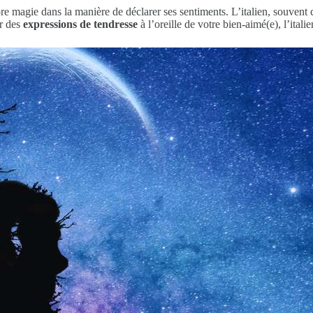
re magie dans la manière de déclarer ses sentiments. L’italien, souven
r des
expressions de tendresse
à l’oreille de votre bien-aimé(e), l’ital