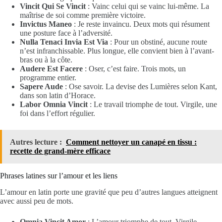
Vincit Qui Se Vincit
: Vainc celui qui se vainc lui-même. La
maîtrise de soi comme première victoire.
Invictus Maneo
: Je reste invaincu. Deux mots qui résument
une posture face à l’adversité.
Nulla Tenaci Invia Est Via
: Pour un obstiné, aucune route
n’est infranchissable. Plus longue, elle convient bien à l’avant-
bras ou à la côte.
Audere Est Facere
: Oser, c’est faire. Trois mots, un
programme entier.
Sapere Aude
: Ose savoir. La devise des Lumières selon Kant,
dans son latin d’Horace.
Labor Omnia Vincit
: Le travail triomphe de tout. Virgile, une
foi dans l’effort régulier.
Autres lecture :
Comment nettoyer un canapé en tissu :
recette de grand-mère efficace
Phrases latines sur l’amour et les liens
L’amour en latin porte une gravité que peu d’autres langues atteignent
avec aussi peu de mots.
Omnia Vincit Amor
: L’amour triomphe de tout. Virgile,