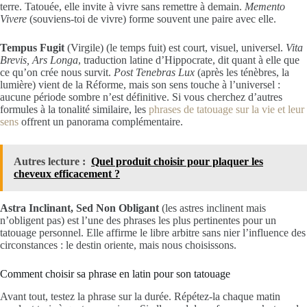
terre. Tatouée, elle invite à vivre sans remettre à demain.
Memento
Vivere
(souviens-toi de vivre) forme souvent une paire avec elle.
Tempus Fugit
(Virgile) (le temps fuit) est court, visuel, universel.
Vita
Brevis, Ars Longa
, traduction latine d’Hippocrate, dit quant à elle que
ce qu’on crée nous survit.
Post Tenebras Lux
(après les ténèbres, la
lumière) vient de la Réforme, mais son sens touche à l’universel :
aucune période sombre n’est définitive. Si vous cherchez d’autres
formules à la tonalité similaire, les
phrases de tatouage sur la vie et leur
sens
offrent un panorama complémentaire.
Autres lecture :
Quel produit choisir pour plaquer les
cheveux efficacement ?
Astra Inclinant, Sed Non Obligant
(les astres inclinent mais
n’obligent pas) est l’une des phrases les plus pertinentes pour un
tatouage personnel. Elle affirme le libre arbitre sans nier l’influence des
circonstances : le destin oriente, mais nous choisissons.
Comment choisir sa phrase en latin pour son tatouage
Avant tout, testez la phrase sur la durée. Répétez-la chaque matin