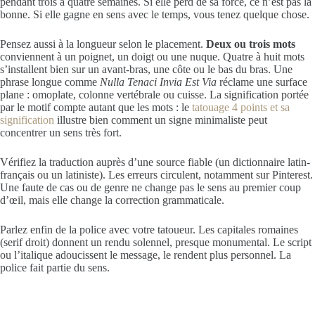
pendant trois à quatre semaines. Si elle perd de sa force, ce n’est pas la
bonne. Si elle gagne en sens avec le temps, vous tenez quelque chose.
Pensez aussi à la longueur selon le placement.
Deux ou trois mots
conviennent à un poignet, un doigt ou une nuque. Quatre à huit mots
s’installent bien sur un avant-bras, une côte ou le bas du bras. Une
phrase longue comme
Nulla Tenaci Invia Est Via
réclame une surface
plane : omoplate, colonne vertébrale ou cuisse. La signification portée
par le motif compte autant que les mots : le
tatouage 4 points et sa
signification
illustre bien comment un signe minimaliste peut
concentrer un sens très fort.
Vérifiez la traduction auprès d’une source fiable (un dictionnaire latin-
français ou un latiniste). Les erreurs circulent, notamment sur Pinterest.
Une faute de cas ou de genre ne change pas le sens au premier coup
d’œil, mais elle change la correction grammaticale.
Parlez enfin de la police avec votre tatoueur. Les capitales romaines
(serif droit) donnent un rendu solennel, presque monumental. Le script
ou l’italique adoucissent le message, le rendent plus personnel. La
police fait partie du sens.