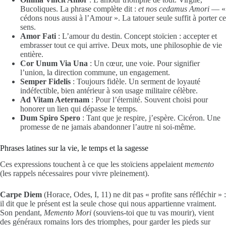
Bucoliques. La phrase complète dit :
et nos cedamus Amori
— «
cédons nous aussi à l’Amour ». La tatouer seule suffit à porter ce
sens.
Amor Fati
: L’amour du destin. Concept stoïcien : accepter et
embrasser tout ce qui arrive. Deux mots, une philosophie de vie
entière.
Cor Unum Via Una
: Un cœur, une voie. Pour signifier
l’union, la direction commune, un engagement.
Semper Fidelis
: Toujours fidèle. Un serment de loyauté
indéfectible, bien antérieur à son usage militaire célèbre.
Ad Vitam Aeternam
: Pour l’éternité. Souvent choisi pour
honorer un lien qui dépasse le temps.
Dum Spiro Spero
: Tant que je respire, j’espère. Cicéron. Une
promesse de ne jamais abandonner l’autre ni soi-même.
Phrases latines sur la vie, le temps et la sagesse
Ces expressions touchent à ce que les stoïciens appelaient
memento
(les rappels nécessaires pour vivre pleinement).
Carpe Diem
(Horace, Odes, I, 11) ne dit pas « profite sans réfléchir » :
il dit que le présent est la seule chose qui nous appartienne vraiment.
Son pendant,
Memento Mori
(souviens-toi que tu vas mourir), vient
des généraux romains lors des triomphes, pour garder les pieds sur