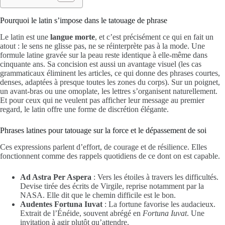
Pourquoi le latin s’impose dans le tatouage de phrase
Le latin est une
langue morte
, et c’est précisément ce qui en fait un
atout : le sens ne glisse pas, ne se réinterprète pas à la mode. Une
formule latine gravée sur la peau reste identique à elle-même dans
cinquante ans. Sa concision est aussi un avantage visuel (les cas
grammaticaux éliminent les articles, ce qui donne des phrases courtes,
denses, adaptées à presque toutes les zones du corps). Sur un poignet,
un avant-bras ou une omoplate, les lettres s’organisent naturellement.
Et pour ceux qui ne veulent pas afficher leur message au premier
regard, le latin offre une forme de discrétion élégante.
Phrases latines pour tatouage sur la force et le dépassement de soi
Ces expressions parlent d’effort, de courage et de résilience. Elles
fonctionnent comme des rappels quotidiens de ce dont on est capable.
Ad Astra Per Aspera
: Vers les étoiles à travers les difficultés.
Devise tirée des écrits de Virgile, reprise notamment par la
NASA. Elle dit que le chemin difficile est le bon.
Audentes Fortuna Iuvat
: La fortune favorise les audacieux.
Extrait de l’Énéide, souvent abrégé en
Fortuna Iuvat
. Une
invitation à agir plutôt qu’attendre.