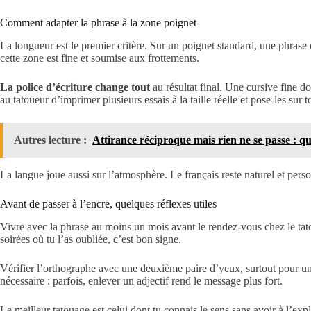
Comment adapter la phrase à la zone poignet
La longueur est le premier critère. Sur un poignet standard, une phrase de 
cette zone est fine et soumise aux frottements.
La police d’écriture change tout
au résultat final. Une cursive fine d
au tatoueur d’imprimer plusieurs essais à la taille réelle et pose-les sur
Autres lecture :
Attirance réciproque mais rien ne se passe : qu
La langue joue aussi sur l’atmosphère. Le français reste naturel et pers
Avant de passer à l’encre, quelques réflexes utiles
Vivre avec la phrase au moins un mois avant le rendez-vous chez le tatoue
soirées où tu l’as oubliée, c’est bon signe.
Vérifier l’orthographe avec une deuxième paire d’yeux, surtout pour un
nécessaire : parfois, enlever un adjectif rend le message plus fort.
Le meilleur tatouage est celui dont tu connais le sens sans avoir à l’expl